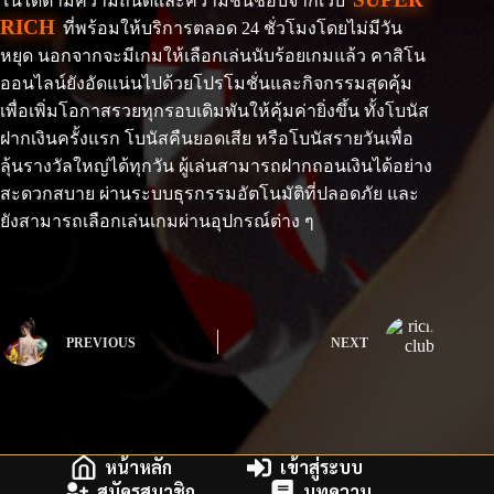
โนได้ตามความถนัดและความชื่นชอบจากเว็บ
RICH
ที่พร้อมให้บริการตลอด 24 ชั่วโมงโดยไม่มีวัน
หยุด นอกจากจะมีเกมให้เลือกเล่นนับร้อยเกมแล้ว คาสิโน
ออนไลน์ยังอัดแน่นไปด้วยโปรโมชั่นและกิจกรรมสุดคุ้ม
เพื่อเพิ่มโอกาสรวยทุกรอบเดิมพันให้คุ้มค่ายิ่งขึ้น ทั้งโบนัส
ฝากเงินครั้งแรก โบนัสคืนยอดเสีย หรือโบนัสรายวันเพื่อ
ลุ้นรางวัลใหญ่ได้ทุกวัน ผู้เล่นสามารถฝากถอนเงินได้อย่าง
สะดวกสบาย ผ่านระบบธุรกรรมอัตโนมัติที่ปลอดภัย และ
ยังสามารถเลือกเล่นเกมผ่านอุปกรณ์ต่าง ๆ
PREVIOUS
NEXT
หน้าหลัก
เข้าสู่ระบบ
สมัครสมาชิก
บทความ