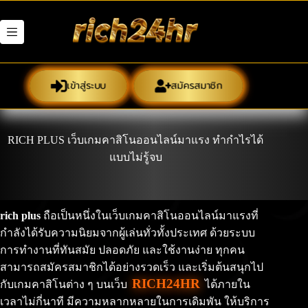
Skip
to
content
เข้าสู่ระบบ
สมัครสมาชิก
RICH PLUS เว็บเกมคาสิโนออนไลน์มาแรง ทำกำไรได้
แบบไม่รู้จบ
rich plus
ถือเป็นหนึ่งในเว็บเกมคาสิโนออนไลน์มาแรงที่
กำลังได้รับความนิยมจากผู้เล่นทั่วทั้งประเทศ ด้วยระบบ
การทำงานที่ทันสมัย ปลอดภัย และใช้งานง่าย ทุกคน
สามารถสมัครสมาชิกได้อย่างรวดเร็ว และเริ่มต้นสนุกไป
RICH24HR
กับเกมคาสิโนต่าง ๆ บนเว็บ
ได้ภายใน
เวลาไม่กี่นาที มีความหลากหลายในการเดิมพัน ให้บริการ