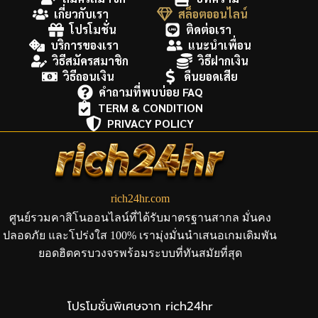
เกี่ยวกับเรา
สล็อตออนไลน์
โปรโมชั่น
ติดต่อเรา
บริการของเรา
แนะนำเพื่อน
วิธีสมัครสมาชิก
วิธีฝากเงิน
วิธีถอนเงิน
คืนยอดเสีย
คำถามที่พบบ่อย FAQ
TERM & CONDITION
PRIVACY POLICY
rich24hr.com
ศูนย์รวมคาสิโนออนไลน์ที่ได้รับมาตรฐานสากล มั่นคง
ปลอดภัย และโปร่งใส 100% เรามุ่งมั่นนำเสนอเกมเดิมพัน
ยอดฮิตครบวงจรพร้อมระบบที่ทันสมัยที่สุด
โปรโมชั่นพิเศษจาก rich24hr